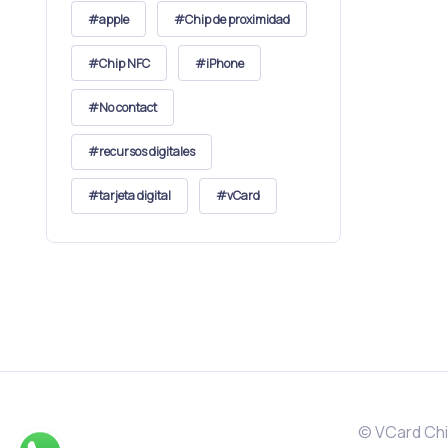
apple
Chip de proximidad
Chip NFC
iPhone
No contact
recursos digitales
tarjeta digital
vCard
© VCard Chi