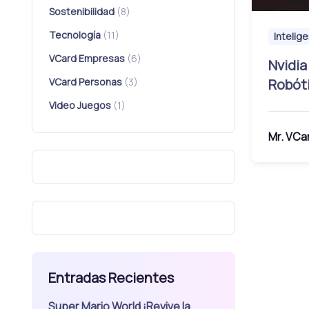
Sostenibilidad
(8)
Tecnología
(11)
Intelige
VCard Empresas
(6)
Nvidia
Robóti
VCard Personas
(3)
Video Juegos
(1)
Mr. VCa
Entradas Recientes
Super Mario World ¡Revive la